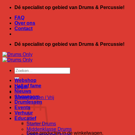
Ga
Dé specialist op gebied van Drums & Percussie!
naar
FAQ
inhoud
Over ons
Contact
Dé specialist op gebied van Drums & Percussie!
Zoeken
naar:
Webshop
Hall of fame
Login
Nieuws
Showroom
Winkelwagen /
Vrij
Drumlessen
Events
Verhuur
Educatief
Starter Drums
Middenklasse Drums
Geen producten in de winkelwagen.
Elektronische Drums