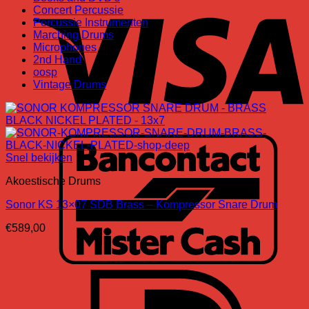
Concert Percussie
Percussie Instrumenten
Marching Drums
Microphones
2nd Hand
oosp
Vintage Drums
B
Snel bekijken
Akoestische Drums
Sonor KS 13×07 SDB Brass – Kompressor Snare Drum
€
589,00
I