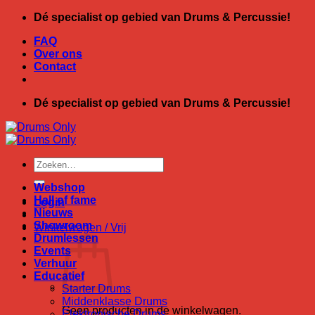
Ga
Dé specialist op gebied van Drums & Percussie!
naar
FAQ
inhoud
Over ons
Contact
Dé specialist op gebied van Drums & Percussie!
Zoeken
naar:
Webshop
Hall of fame
Login
Nieuws
Showroom
Winkelwagen /
Vrij
Drumlessen
Events
Verhuur
Educatief
Starter Drums
Middenklasse Drums
Geen producten in de winkelwagen.
Elektronische Drums