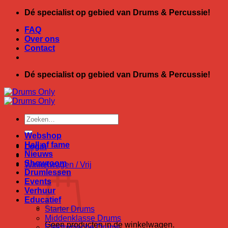
Ga
Dé specialist op gebied van Drums & Percussie!
naar
FAQ
inhoud
Over ons
Contact
Dé specialist op gebied van Drums & Percussie!
Zoeken
naar:
Webshop
Hall of fame
Login
Nieuws
Showroom
Winkelwagen /
Vrij
Drumlessen
Events
Verhuur
Educatief
Starter Drums
Middenklasse Drums
Geen producten in de winkelwagen.
Elektronische Drums