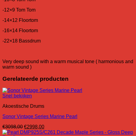
-12×9 Tom Tom
-14×12 Floortom
-16×14 Floortom
-22×18 Bassdrum
Very deep sound with a warm musical tone ( harmonious and
warm sound )
Gerelateerde producten
Snel bekijken
Akoestische Drums
Sonor Vintage Series Marine Pearl
Oorspronkelijke
Huidige
€
3098,00
€
2998,00
prijs
prijs