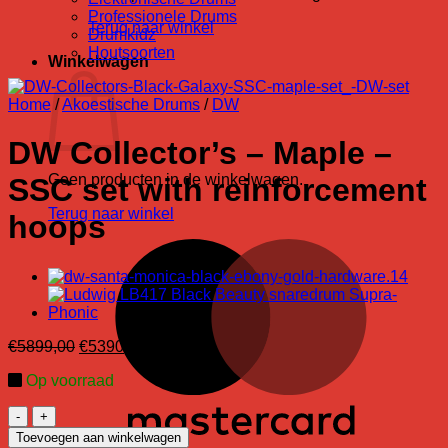
Professionele Drums
Terug naar winkel
Drumkidz
Houtsoorten
Winkelwagen
Home
/
Akoestische Drums
/
DW
DW Collector’s – Maple –
Geen producten in de winkelwagen.
SSC set with reinforcement
Terug naar winkel
hoops
M
Oorspronkelijke
Huidige
€
5899,00
€
5390,00
prijs
prijs
Op voorraad
was:
is:
€5899,00.
€5390,00.
DW
Collector’s
Toevoegen aan winkelwagen
V