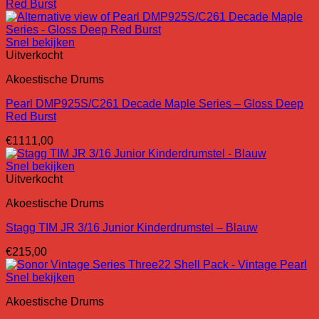
was:
is:
€3098,00.
€2998,00.
Snel bekijken
Uitverkocht
Akoestische Drums
Pearl DMP925S/C261 Decade Maple Series – Gloss Deep
Red Burst
€
1111,00
Snel bekijken
Uitverkocht
Akoestische Drums
Stagg TIM JR 3/16 Junior Kinderdrumstel – Blauw
€
215,00
Snel bekijken
Akoestische Drums