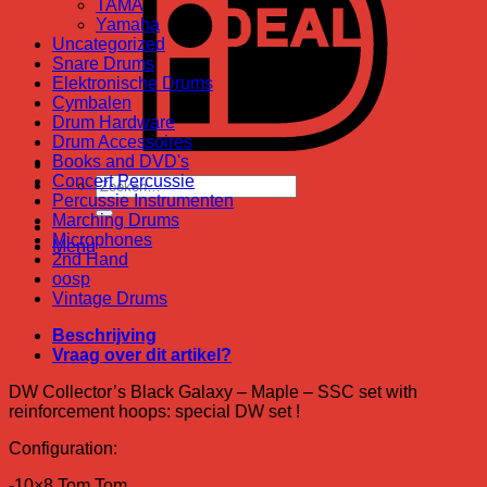
TAMA
Yamaha
Uncategorized
Snare Drums
Elektronische Drums
Cymbalen
Drum Hardware
Drum Accessoires
Books and DVD's
Concert Percussie
Zoeken
Percussie Instrumenten
naar:
Marching Drums
Microphones
Menu
2nd Hand
oosp
Vintage Drums
Beschrijving
Vraag over dit artikel?
DW Collector’s Black Galaxy – Maple – SSC set with
reinforcement hoops: special DW set !
Configuration:
-10×8 Tom Tom