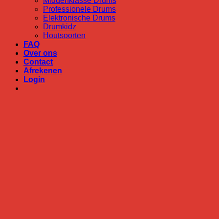
Middenklasse Drums
Professionele Drums
Elektronische Drums
Drumkidz
Houtsoorten
FAQ
Over ons
Contact
Afrekenen
Login
Login
Vereist
Gebruikersnaam of e-mailadres
*
Vereist
Wachtwoord
*
Onthouden
Login
Je wachtwoord vergeten?