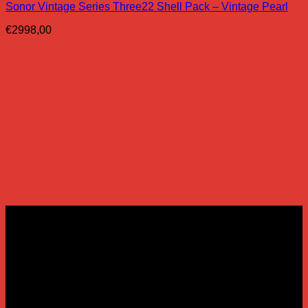
Sonor Vintage Series Three22 Shell Pack – Vintage Pearl
€
2998,00
Openingsuren:
Maandag: op afspraak
Dinsdag: 13u tot 19u
Woensdag: 13u tot 19u
Donderdag: 13u tot 21u
Vrijdag: 13u tot 19u
Zaterdag: 10u tot 18u