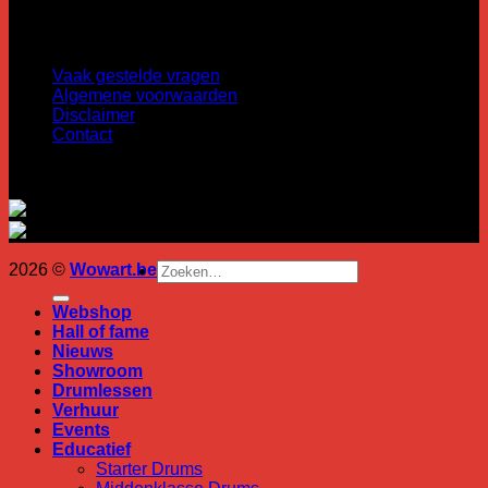
Zondag: gesloten
Informatie
Vaak gestelde vragen
Algemene voorwaarden
Disclaimer
Contact
U vindt ons ook op:
Zoeken
M
2026 ©
Wowart.be
naar:
V
B
Webshop
I
Hall of fame
Nieuws
Showroom
Drumlessen
Verhuur
Events
Educatief
Starter Drums