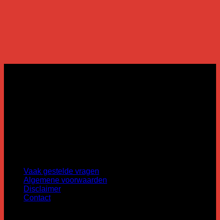
Openingsuren:
Maandag: op afspraak
Dinsdag: 13u tot 19u
Woensdag: 13u tot 19u
Donderdag: 13u tot 21u
Vrijdag: 13u tot 19u
Zaterdag: 10u tot 18u
Zondag: gesloten
Informatie
Vaak gestelde vragen
Algemene voorwaarden
Disclaimer
Contact
U vindt ons ook op: