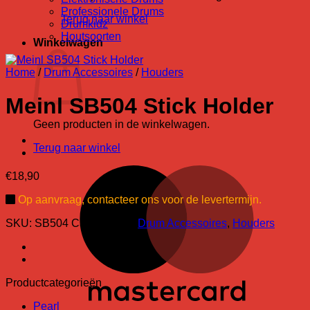
Professionele Drums
Terug naar winkel
Drumkidz
Houtsoorten
Winkelwagen
Home
/
Drum Accessoires
/
Houders
Meinl SB504 Stick Holder
Geen producten in de winkelwagen.
Terug naar winkel
M
€
18,90
Op aanvraag, contacteer ons voor de levertermijn.
SKU:
SB504
Categorieën:
Drum Accessoires
,
Houders
Productcategorieën
Pearl
V