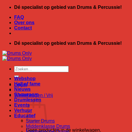
Ga
Dé specialist op gebied van Drums & Percussie!
naar
FAQ
inhoud
Over ons
Contact
Dé specialist op gebied van Drums & Percussie!
Zoeken
naar:
Webshop
Hall of fame
Login
Nieuws
Showroom
Winkelwagen /
Vrij
Drumlessen
Events
Verhuur
Educatief
Starter Drums
Middenklasse Drums
Geen producten in de winkelwagen.
Elektronische Drums