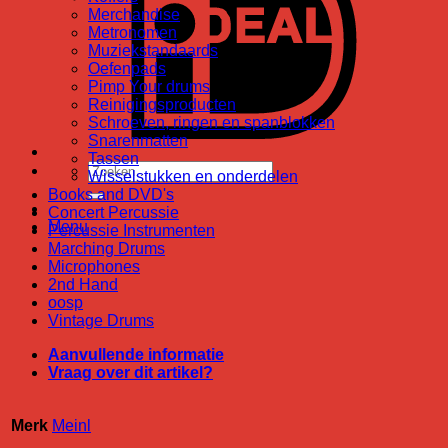
Merchandise
Metronomen
Muziekstandaards
Oefenpads
Pimp Your drums
Reinigingsproducten
Schroeven, ringen en spanblokken
Snarenmatten
Tassen
Zoeken
Wisselstukken en onderdelen
naar:
Books and DVD's
Concert Percussie
Menu
Percussie Instrumenten
Marching Drums
Microphones
2nd Hand
oosp
Vintage Drums
Aanvullende informatie
Vraag over dit artikel?
Merk
Meinl